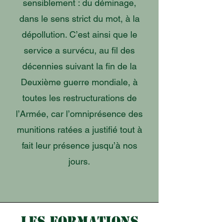
sensiblement : du déminage,
dans le sens strict du mot, à la
dépollution. C’est ainsi que le
service a survécu, au fil des
décennies suivant la fin de la
Deuxième guerre mondiale, à
toutes les restructurations de
l’Armée, car l’omniprésence des
munitions ratées a justifié tout à
fait leur présence jusqu’à nos
jours.
LES FORMATIONS