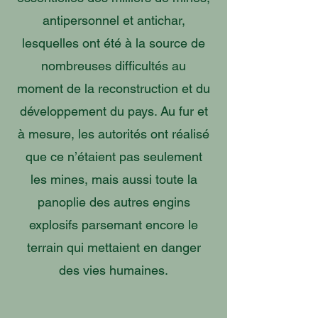
antipersonnel et antichar,
lesquelles ont été à la source de
nombreuses difficultés au
moment de la reconstruction et du
développement du pays. Au fur et
à mesure, les autorités ont réalisé
que ce n’étaient pas seulement
les mines, mais aussi toute la
panoplie des autres engins
explosifs parsemant encore le
terrain qui mettaient en danger
des vies humaines.